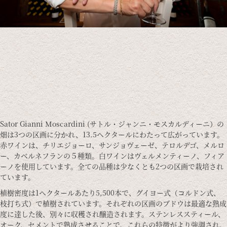
Sator Gianni Moscardini (サトル・ジャンニ・モスカルディーニ）の
畑は3つの区画に分かれ、13.5ヘクタールにわたって広がっています。
赤ワインは、チリエジョーロ、サンジョヴェーゼ、テロルデゴ、メルロ
ー、カベルネフランの５種類。白ワインはヴェルメンティーノ、フィア
ーノを使用しています。全ての品種は少なくとも2つの区画で栽培され
ています。
植樹密度は1ヘクタールあたり5,500本で、グイヨー式（コルドン式、
枝打ち式）で植樹されています。それぞれの区画のブドウは最適な熟成
度に達した後、別々に収穫され醸造されます。ステンレススティール、
オーク、セメントで熟成させることで、これらの特徴がより強調され、