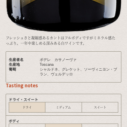
フレッシュさと凝縮感あるカントはフルボディですがミネラル感た
っぶり。一年中楽しめる深みある白ワインです。
生産者名
ポデレ カサノーヴァ
生産地
Toscana
葡萄
シャルドネ、グレケット、ソーヴィニヨン・ブ
ラン、ヴェルデッロ
Tasting notes
ドライ・スイート
ドライ
ミディアム
スイート
ボディ