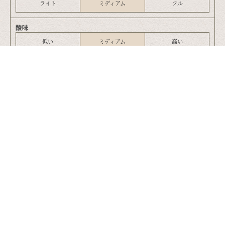
ライト
ミディアム
フル
酸味
低い
ミディアム
高い
タンニン
弱
ミディアム
強
アルコール度数
13％
%
熟成
樽で発酵、ステンレスタンク熟成
色
グリーンがかった黄金色