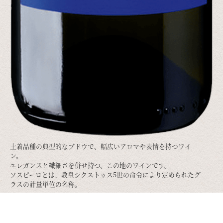
土着品種の典型的なブドウで、幅広いアロマや表情を持つワイ
ン。
エレガンスと繊細さを併せ持つ、この地のワインです。
ソスピーロとは、教皇シクストゥス5世の命令により定められたグ
ラスの計量単位の名称。
お金が足りないことを恥じて、ため息に近い低い声で「ソスピー
ロ」と自問していたそうです。